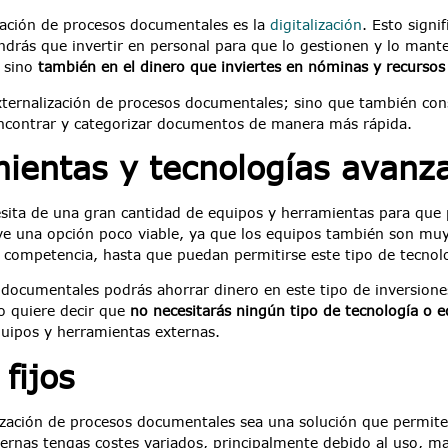
ización de procesos documentales es la
digitalización
. Esto signi
ndrás que invertir en personal para que lo gestionen y lo man
, sino
también en el dinero que inviertes en nóminas y recursos
xternalización de procesos documentales; sino que también co
encontrar y categorizar documentos de manera más rápida.
mientas y tecnologías avanz
ecesita de una gran cantidad de equipos y herramientas para qu
lve una opción poco viable, ya que los equipos también son mu
 competencia, hasta que puedan permitirse este tipo de tecnol
 documentales podrás ahorrar dinero en este tipo de inversione
o quiere decir que
no necesitarás ningún tipo de tecnología o eq
uipos y herramientas externas.
fijos
ización de procesos documentales sea una solución que permite 
as tengas costes variados, principalmente debido al uso, man