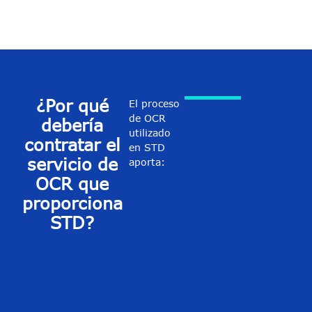
¿Por qué
El proceso
de OCR
debería
utilizado
contratar el
en STD
servicio de
aporta:
OCR que
proporciona
STD?